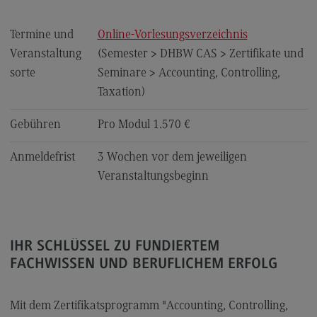
FAQ für Einzelpersonen
FAQ für Unternehmen und Einrichtungen
Termine und
Online-Vorlesungsverzeichnis
Veranstaltung
(Semester > DHBW CAS > Zertifikate und
Satzungen
sorte
Seminare > Accounting, Controlling,
Taxation)
Die Hochschule
Gebühren
Pro Modul 1.570 €
Hochschulweiterbildung@BW
Anmeldefrist
3 Wochen vor dem jeweiligen
DHBW CAS Masterangebot
Veranstaltungsbeginn
(External link)
DHBW
(External link)
Kontakt
IHR SCHLÜSSEL ZU FUNDIERTEM
FACHWISSEN UND BERUFLICHEM ERFOLG
Ansprechpersonen
Wegbeschreibung
Mit dem Zertifikatsprogramm "Accounting, Controlling,