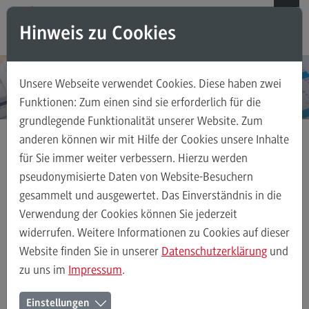
Direkt zum Inhalt
Direkt zum Hauptmenu
Direkt zum Footer
Hinweis zu Cookies
Suchen
Unsere Webseite verwendet Cookies. Diese haben zwei
Weiterbildungsangebote für Einzelpersonen
Funktionen: Zum einen sind sie erforderlich für die
grundlegende Funktionalität unserer Website. Zum
Weiterbildungsangebote für Einzelpersonen
anderen können wir mit Hilfe der Cookies unsere Inhalte
Weiterbildungsarten
für Sie immer weiter verbessern. Hierzu werden
Accouting, Controlling, Taxation
FAQ
pseudonymisierte Daten von Website-Besuchern
gesammelt und ausgewertet. Das Einverständnis in die
Kontakt
Verwendung der Cookies können Sie jederzeit
Accounting, Controlling,
widerrufen. Weitere Informationen zu Cookies auf dieser
Taxation –
Weiterbildungsangebote für Unternehmen
Website finden Sie in unserer
Datenschutzerklärung
und
Zertifikatsprogramm
zu uns im
Impressum
.
Weiterbildungsangebote für Unternehmen
Einstellungen
Weiterbildungsarten