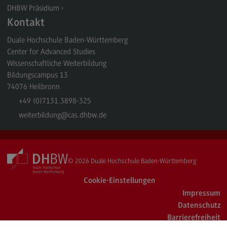
DHBW Präsidium
Kontakt
Duale Hochschule Baden-Württemberg
Center for Advanced Studies
Wissenschaftliche Weiterbildung
Bildungscampus 13
74076
Heilbronn
+49 (0)7131.3898-325
weiterbildung
@cas.dhbw.de
© 2026
Duale Hochschule Baden-Württemberg
Cookie-Einstellungen
Impressum
Datenschutz
Barrierefreiheit