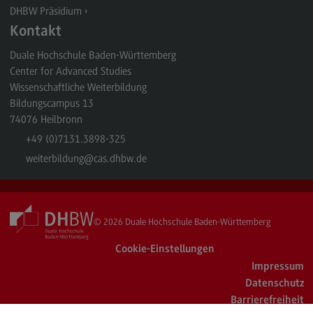
DHBW Präsidium
Kontakt
Duale Hochschule Baden-Württemberg
Center for Advanced Studies
Wissenschaftliche Weiterbildung
Bildungscampus 13
74076
Heilbronn
+49 (0)7131.3898-325
weiterbildung
@cas.dhbw.de
© 2026
Duale Hochschule Baden-Württemberg
Cookie-Einstellungen
Impressum
Datenschutz
Barrierefreiheit