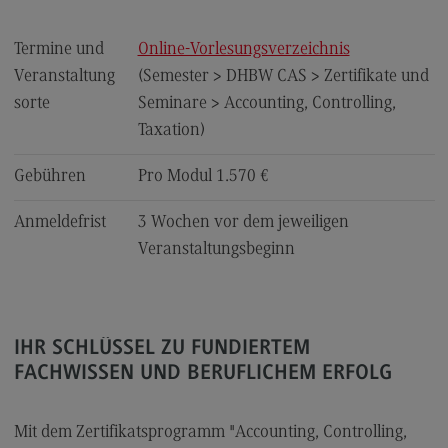
FAQ für Einzelpersonen
FAQ für Unternehmen und Einrichtungen
Termine und
Online-Vorlesungsverzeichnis
Veranstaltung
(Semester > DHBW CAS > Zertifikate und
Satzungen
sorte
Seminare > Accounting, Controlling,
Taxation)
Die Hochschule
Gebühren
Pro Modul 1.570 €
Hochschulweiterbildung@BW
Anmeldefrist
3 Wochen vor dem jeweiligen
DHBW CAS Masterangebot
Veranstaltungsbeginn
(External link)
DHBW
(External link)
Kontakt
IHR SCHLÜSSEL ZU FUNDIERTEM
FACHWISSEN UND BERUFLICHEM ERFOLG
Ansprechpersonen
Wegbeschreibung
Mit dem Zertifikatsprogramm "Accounting, Controlling,