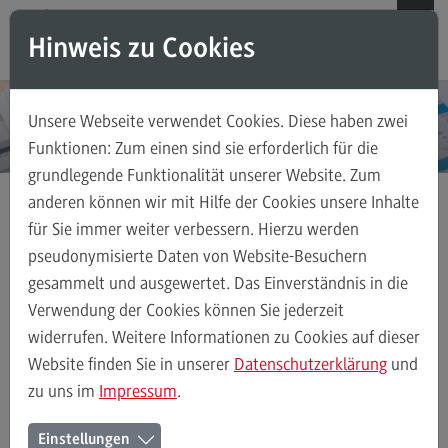
Direkt zum Inhalt
Direkt zum Hauptmenu
Direkt zum Footer
Hinweis zu Cookies
Suchen
Unsere Webseite verwendet Cookies. Diese haben zwei
Weiterbildungsangebote für Einzelpersonen
Funktionen: Zum einen sind sie erforderlich für die
grundlegende Funktionalität unserer Website. Zum
Weiterbildungsangebote für Einzelpersonen
anderen können wir mit Hilfe der Cookies unsere Inhalte
Weiterbildungsarten
für Sie immer weiter verbessern. Hierzu werden
Accouting, Controlling, Taxation
FAQ
pseudonymisierte Daten von Website-Besuchern
gesammelt und ausgewertet. Das Einverständnis in die
Kontakt
Verwendung der Cookies können Sie jederzeit
Accounting, Controlling,
widerrufen. Weitere Informationen zu Cookies auf dieser
Taxation –
Weiterbildungsangebote für Unternehmen
Website finden Sie in unserer
Datenschutzerklärung
und
Zertifikatsprogramm
zu uns im
Impressum
.
Weiterbildungsangebote für Unternehmen
Einstellungen
Weiterbildungsarten