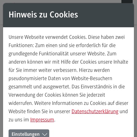
Direkt zum Inhalt
Direkt zum Hauptmenu
Direkt zum Footer
Hinweis zu Cookies
Suchen
Unsere Webseite verwendet Cookies. Diese haben zwei
Weiterbildungsangebote für Einzelpersonen
Module des Masters
Funktionen: Zum einen sind sie erforderlich für die
grundlegende Funktionalität unserer Website. Zum
Weiterbildungsangebote für Einzelpersonen
anderen können wir mit Hilfe der Cookies unsere Inhalte
Weiterbildungsarten
für Sie immer weiter verbessern. Hierzu werden
Module des Masters
FAQ
pseudonymisierte Daten von Website-Besuchern
gesammelt und ausgewertet. Das Einverständnis in die
Kontakt
Verwendung der Cookies können Sie jederzeit
Ausgewählte Module der
widerrufen. Weitere Informationen zu Cookies auf dieser
Masterstudienangebote
Weiterbildungsangebote für Unternehmen
Website finden Sie in unserer
Datenschutzerklärung
und
zu uns im
Impressum
.
Weiterbildungsangebote für Unternehmen
Im Rahmen des Zertifikatsprogramms können Sie am
Einstellungen
Weiterbildungsarten