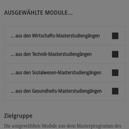
FAQ für Einzelpersonen
FAQ für Unternehmen und Einrichtungen
AUSGEWÄHLTE MODULE...
Satzungen
... aus den Wirtschafts-Masterstudiengängen
Die Hochschule
... aus den Technik-Masterstudiengängen
Hochschulweiterbildung@BW
DHBW CAS Masterangebot
... aus den Sozialwesen-Masterstudiengängen
(External link)
DHBW
(External link)
... aus den Gesundheits-Masterstudiengängen
Kontakt
Ansprechpersonen
Zielgruppe
Wegbeschreibung
Die ausgewählten Module aus dem Masterprogramm des