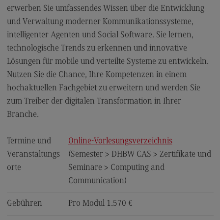
FAQ für Einzelpersonen
erwerben Sie umfassendes Wissen über die Entwicklung
FAQ für Unternehmen und Einrichtungen
und Verwaltung moderner Kommunikationssysteme,
intelligenter Agenten und Social Software. Sie lernen,
Satzungen
technologische Trends zu erkennen und innovative
Lösungen für mobile und verteilte Systeme zu entwickeln.
Die Hochschule
Nutzen Sie die Chance, Ihre Kompetenzen in einem
hochaktuellen Fachgebiet zu erweitern und werden Sie
Hochschulweiterbildung@BW
zum Treiber der digitalen Transformation in Ihrer
Branche.
DHBW CAS Masterangebot
(External link)
DHBW
Termine und
Online-Vorlesungsverzeichnis
(External link)
Veranstaltungs
(Semester > DHBW CAS > Zertifikate und
orte
Seminare > Computing and
Kontakt
Communication)
Ansprechpersonen
Gebühren
Pro Modul 1.570 €
Wegbeschreibung