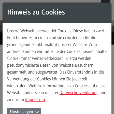
Direkt zum Inhalt
Direkt zum Hauptmenu
Direkt zum Footer
Hinweis zu Cookies
Suchen
Unsere Webseite verwendet Cookies. Diese haben zwei
Weiterbildungsangebote für Einzelpersonen
Funktionen: Zum einen sind sie erforderlich für die
grundlegende Funktionalität unserer Website. Zum
Weiterbildungsangebote für Einzelpersonen
anderen können wir mit Hilfe der Cookies unsere Inhalte
Weiterbildungsarten
für Sie immer weiter verbessern. Hierzu werden
Computing and Communication
FAQ
pseudonymisierte Daten von Website-Besuchern
gesammelt und ausgewertet. Das Einverständnis in die
Kontakt
Verwendung der Cookies können Sie jederzeit
Computing and Communication
widerrufen. Weitere Informationen zu Cookies auf dieser
– Zertifikatsprogramm
Weiterbildungsangebote für Unternehmen
Website finden Sie in unserer
Datenschutzerklärung
und
zu uns im
Impressum
.
Weiterbildungsangebote für Unternehmen
In einer zunehmend vernetzten Welt spielen moderne IT-
Einstellungen
Weiterbildungsarten