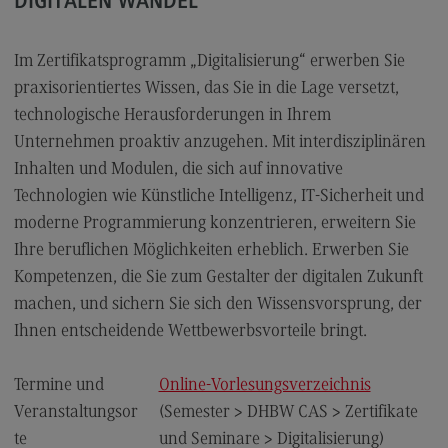
DIGITALEN WANDEL
FAQ für Einzelpersonen
FAQ für Unternehmen und Einrichtungen
Im Zertifikatsprogramm „Digitalisierung“ erwerben Sie
Satzungen
praxisorientiertes Wissen, das Sie in die Lage versetzt,
technologische Herausforderungen in Ihrem
Unternehmen proaktiv anzugehen. Mit interdisziplinären
Die Hochschule
Inhalten und Modulen, die sich auf innovative
Technologien wie Künstliche Intelligenz, IT-Sicherheit und
Hochschulweiterbildung@BW
moderne Programmierung konzentrieren, erweitern Sie
DHBW CAS Masterangebot
Ihre beruflichen Möglichkeiten erheblich. Erwerben Sie
(External link)
DHBW
Kompetenzen, die Sie zum Gestalter der digitalen Zukunft
(External link)
machen, und sichern Sie sich den Wissensvorsprung, der
Ihnen entscheidende Wettbewerbsvorteile bringt.
Kontakt
Termine und
Online-Vorlesungsverzeichnis
Ansprechpersonen
Veranstaltungsor
(Semester > DHBW CAS > Zertifikate
Wegbeschreibung
te
und Seminare > Digitalisierung)