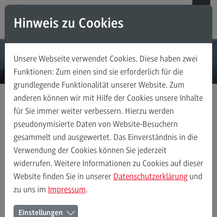
Direkt zum Inhalt
Direkt zum Hauptmenu
Direkt zum Footer
Hinweis zu Cookies
Suchen
Unsere Webseite verwendet Cookies. Diese haben zwei
Weiterbildungsangebote für Einzelpersonen
Funktionen: Zum einen sind sie erforderlich für die
grundlegende Funktionalität unserer Website. Zum
Weiterbildungsangebote für Einzelpersonen
anderen können wir mit Hilfe der Cookies unsere Inhalte
Weiterbildungsarten
für Sie immer weiter verbessern. Hierzu werden
Digitalisierung
FAQ
pseudonymisierte Daten von Website-Besuchern
gesammelt und ausgewertet. Das Einverständnis in die
Kontakt
Verwendung der Cookies können Sie jederzeit
Digitalisierung –
widerrufen. Weitere Informationen zu Cookies auf dieser
Zertifikatsprogramm
Weiterbildungsangebote für Unternehmen
Website finden Sie in unserer
Datenschutzerklärung
und
zu uns im
Impressum
.
Weiterbildungsangebote für Unternehmen
In einer Welt, die immer digitaler wird, ist es entscheidend,
Einstellungen
Weiterbildungsarten