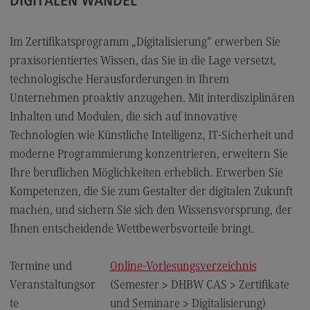
DIGITALEN WANDEL
FAQ für Einzelpersonen
FAQ für Unternehmen und Einrichtungen
Im Zertifikatsprogramm „Digitalisierung“ erwerben Sie
Satzungen
praxisorientiertes Wissen, das Sie in die Lage versetzt,
technologische Herausforderungen in Ihrem
Unternehmen proaktiv anzugehen. Mit interdisziplinären
Die Hochschule
Inhalten und Modulen, die sich auf innovative
Technologien wie Künstliche Intelligenz, IT-Sicherheit und
Hochschulweiterbildung@BW
moderne Programmierung konzentrieren, erweitern Sie
DHBW CAS Masterangebot
Ihre beruflichen Möglichkeiten erheblich. Erwerben Sie
(External link)
DHBW
Kompetenzen, die Sie zum Gestalter der digitalen Zukunft
(External link)
machen, und sichern Sie sich den Wissensvorsprung, der
Ihnen entscheidende Wettbewerbsvorteile bringt.
Kontakt
Termine und
Online-Vorlesungsverzeichnis
Ansprechpersonen
Veranstaltungsor
(Semester > DHBW CAS > Zertifikate
Wegbeschreibung
te
und Seminare > Digitalisierung)