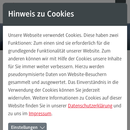
Direkt zum Inhalt
Direkt zum Hauptmenu
Direkt zum Footer
Hinweis zu Cookies
Suchen
Unsere Webseite verwendet Cookies. Diese haben zwei
Weiterbildungsangebote für Einzelpersonen
Funktionen: Zum einen sind sie erforderlich für die
grundlegende Funktionalität unserer Website. Zum
Weiterbildungsangebote für Einzelpersonen
anderen können wir mit Hilfe der Cookies unsere Inhalte
Weiterbildungsarten
für Sie immer weiter verbessern. Hierzu werden
Digitalisierung
FAQ
pseudonymisierte Daten von Website-Besuchern
gesammelt und ausgewertet. Das Einverständnis in die
Kontakt
Verwendung der Cookies können Sie jederzeit
Digitalisierung –
widerrufen. Weitere Informationen zu Cookies auf dieser
Zertifikatsprogramm
Weiterbildungsangebote für Unternehmen
Website finden Sie in unserer
Datenschutzerklärung
und
zu uns im
Impressum
.
Weiterbildungsangebote für Unternehmen
In einer Welt, die immer digitaler wird, ist es entscheidend,
Einstellungen
Weiterbildungsarten