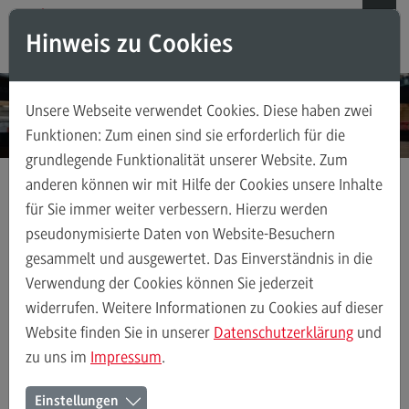
Direkt zum Inhalt
Direkt zum Hauptmenu
Direkt zum Footer
Hinweis zu Cookies
Suchen
Unsere Webseite verwendet Cookies. Diese haben zwei
Weiterbildungsangebote für Einzelpersonen
Funktionen: Zum einen sind sie erforderlich für die
grundlegende Funktionalität unserer Website. Zum
Weiterbildungsangebote für Einzelpersonen
anderen können wir mit Hilfe der Cookies unsere Inhalte
Weiterbildungsarten
für Sie immer weiter verbessern. Hierzu werden
Professionalisierung des Einkaufs in Industrieunternehmen
FAQ
pseudonymisierte Daten von Website-Besuchern
gesammelt und ausgewertet. Das Einverständnis in die
Kontakt
Verwendung der Cookies können Sie jederzeit
Professionalisierung des
widerrufen. Weitere Informationen zu Cookies auf dieser
Einkaufs in
Weiterbildungsangebote für Unternehmen
Website finden Sie in unserer
Datenschutzerklärung
und
Industrieunternehmen –
zu uns im
Impressum
.
Weiterbildungsangebote für Unternehmen
Zertifikatsprogramm
Einstellungen
Weiterbildungsarten