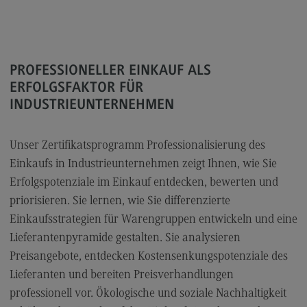
FAQ für Einzelpersonen
FAQ für Unternehmen und Einrichtungen
Satzungen
PROFESSIONELLER EINKAUF ALS
ERFOLGSFAKTOR FÜR
Die Hochschule
INDUSTRIEUNTERNEHMEN
Hochschulweiterbildung@BW
Unser Zertifikatsprogramm Professionalisierung des
DHBW CAS Masterangebot
Einkaufs in Industrieunternehmen zeigt Ihnen, wie Sie
(External link)
Erfolgspotenziale im Einkauf entdecken, bewerten und
DHBW
(External link)
priorisieren. Sie lernen, wie Sie differenzierte
Einkaufsstrategien für Warengruppen entwickeln und eine
Kontakt
Lieferantenpyramide gestalten. Sie analysieren
Preisangebote, entdecken Kostensenkungspotenziale des
Ansprechpersonen
Lieferanten und bereiten Preisverhandlungen
professionell vor. Ökologische und soziale Nachhaltigkeit
Wegbeschreibung