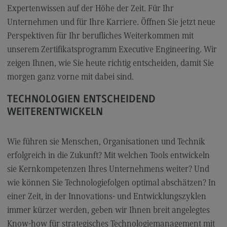
FAQ für Einzelpersonen
Expertenwissen auf der Höhe der Zeit. Für Ihr
FAQ für Unternehmen und Einrichtungen
Unternehmen und für Ihre Karriere. Öffnen Sie jetzt neue
Perspektiven für Ihr berufliches Weiterkommen mit
Satzungen
unserem Zertifikatsprogramm Executive Engineering. Wir
zeigen Ihnen, wie Sie heute richtig entscheiden, damit Sie
Die Hochschule
morgen ganz vorne mit dabei sind.
TECHNOLOGIEN ENTSCHEIDEND
Hochschulweiterbildung@BW
WEITERENTWICKELN
DHBW CAS Masterangebot
(External link)
DHBW
Wie führen sie Menschen, Organisationen und Technik
(External link)
erfolgreich in die Zukunft? Mit welchen Tools entwickeln
sie Kernkompetenzen Ihres Unternehmens weiter? Und
Kontakt
wie können Sie Technologiefolgen optimal abschätzen? In
einer Zeit, in der Innovations- und Entwicklungszyklen
Ansprechpersonen
immer kürzer werden, geben wir Ihnen breit angelegtes
Wegbeschreibung
Know-how für strategisches Technologiemanagement mit