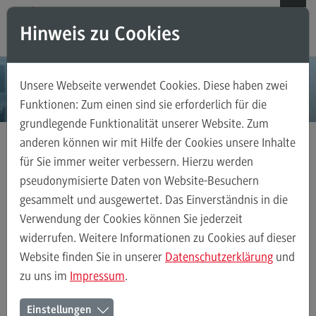
Direkt zum Inhalt
Direkt zum Hauptmenu
Direkt zum Footer
Hinweis zu Cookies
Suchen
Unsere Webseite verwendet Cookies. Diese haben zwei
Weiterbildungsangebote für Einzelpersonen
Funktionen: Zum einen sind sie erforderlich für die
grundlegende Funktionalität unserer Website. Zum
Weiterbildungsangebote für Einzelpersonen
anderen können wir mit Hilfe der Cookies unsere Inhalte
Weiterbildungsarten
für Sie immer weiter verbessern. Hierzu werden
Executive Engineering
FAQ
pseudonymisierte Daten von Website-Besuchern
gesammelt und ausgewertet. Das Einverständnis in die
Kontakt
Verwendung der Cookies können Sie jederzeit
widerrufen. Weitere Informationen zu Cookies auf dieser
Weiterbildungsangebote für Unternehmen
Website finden Sie in unserer
Datenschutzerklärung
und
zu uns im
Impressum
.
Weiterbildungsangebote für Unternehmen
Einstellungen
Weiterbildungsarten