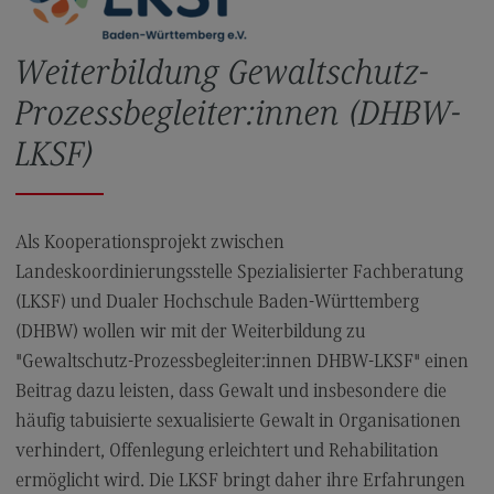
FAQ für Einzelpersonen
FAQ für Unternehmen und Einrichtungen
Weiterbildung Gewaltschutz-
Satzungen
Prozessbegleiter:innen (DHBW-
LKSF)
Die Hochschule
Hochschulweiterbildung@BW
Als Kooperationsprojekt zwischen
DHBW CAS Masterangebot
Landeskoordinierungsstelle Spezialisierter Fachberatung
(External link)
DHBW
(LKSF) und Dualer Hochschule Baden-Württemberg
(External link)
(DHBW) wollen wir mit der Weiterbildung zu
"Gewaltschutz-Prozessbegleiter:innen DHBW-LKSF" einen
Kontakt
Beitrag dazu leisten, dass Gewalt und insbesondere die
häufig tabuisierte sexualisierte Gewalt in Organisationen
Ansprechpersonen
verhindert, Offenlegung erleichtert und Rehabilitation
Wegbeschreibung
ermöglicht wird. Die LKSF bringt daher ihre Erfahrungen