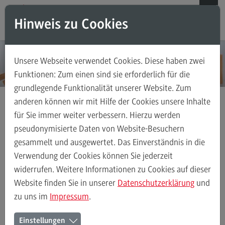
Direkt zum Inhalt
Direkt zum Hauptmenu
Direkt zum Footer
Hinweis zu Cookies
Suchen
Unsere Webseite verwendet Cookies. Diese haben zwei
Weiterbildungsangebote für Einzelpersonen
Funktionen: Zum einen sind sie erforderlich für die
grundlegende Funktionalität unserer Website. Zum
Weiterbildungsangebote für Einzelpersonen
anderen können wir mit Hilfe der Cookies unsere Inhalte
Weiterbildungsarten
für Sie immer weiter verbessern. Hierzu werden
Gewaltschutz LKSF
FAQ
pseudonymisierte Daten von Website-Besuchern
gesammelt und ausgewertet. Das Einverständnis in die
Kontakt
Verwendung der Cookies können Sie jederzeit
Ter
10.04.2025 – 15.04.2026
widerrufen. Weitere Informationen zu Cookies auf dieser
min(
Weiterbildungsangebote für Unternehmen
Website finden Sie in unserer
Datenschutzerklärung
und
Mehrere Veranstaltungsblöcke, Gesamtaufwand
e)
zu uns im
Impressum
.
14 Tage
Weiterbildungsangebote für Unternehmen
Vera
11 Tage Präsenz-Seminar: DHBW Stuttgart
Einstellungen
Weiterbildungsarten