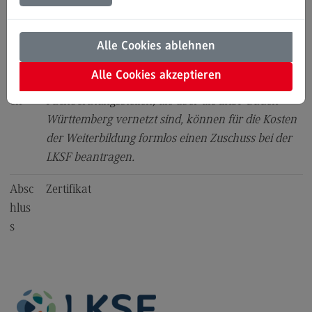
nstal
3 Tage Online-Seminar
FAQ
tung
genaue Aufteilung siehe unten
Alle Cookies ablehnen
Kontakt
sort
Alle Cookies akzeptieren
Kost
2.300 € (inkl. Umsatzsteuer)
Aktuelle Themenschwerpunkte
en
Fachberatungsstellen, die über die LKSF Baden-
Württemberg vernetzt sind, können für die Kosten
Digitalisierung
der Weiterbildung formlos einen Zuschuss bei der
LKSF beantragen.
Gesundheit
Ingenieurwesen
Absc
Zertifikat
Nachhaltigkeit
hlus
s
Future Skills
Informationen