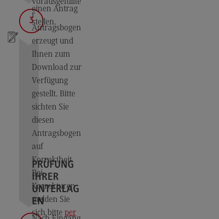
DHBW CAS
vorausgefüllte
einen Antrag
Masterang
r
ebot
3
stellen.
(External link)
Antragsbogen
DHBW
erzeugt und
(External link)
Ihnen zum
Download zur
Kontakt
Verfügung
gestellt. Bitte
Ansprechp
ersonen
sichten Sie
diesen
Wegbeschr
eibung
Antragsbogen
auf
Kontaktfor
mular
Korrektheit.
PRÜFUNG
Bei
IHRER
Korrekturen
UNTERLAG
melden Sie
EN
sich bitte
per
Nach Eingang