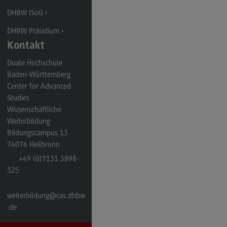
DHBW ISoG
DHBW Präsidium
Kontakt
Duale Hochschule
Baden-Württemberg
Center for Advanced
Studies
Wissenschaftliche
Weiterbildung
Bildungscampus 13
74076
Heilbronn
+49 (0)7131.3898-
325
weiterbildung
@cas.dhbw
.de