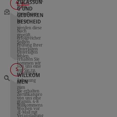
ZULASSUN
4
E-Mail
.
Ihrer
G UND
Unterlagen
GEBÜHREN
bei uns
BESCHEID
werden diese
Nach
geprüft.
erfolgreicher
Sollten
Prüfung Ihrer
Unterlagen
Unterlagen
fehlen,
erhalten Sie
kommen wir
von uns eine
5
auf Sie zu.
schriftliche
WILLKOM
Zulassung
MEN
zum
Sie erhalten
Zertifikatspro
von uns eine
gramm. 4-8
Willkommens
Wochen vor
-E-Mail mit
Veranstaltung