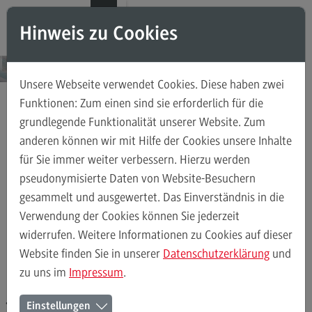
Direkt zum Inhalt
Direkt zum Hauptmenu
Direkt zum Footer
Hinweis zu Cookies
Suchen
Unsere Webseite verwendet Cookies. Diese haben zwei
ZULASSUN
Weiterbildu
Funktionen: Zum einen sind sie erforderlich für die
GSVORAUS
ngsangebo
te für
SETZUNGE
grundlegende Funktionalität unserer Website. Zum
Informationen
Einzelperso
N PRÜFEN
anderen können wir mit Hilfe der Cookies unsere Inhalte
Antragstellung
nen
für Sie immer weiter verbessern. Hierzu werden
Auf den
pseudonymisierte Daten von Website-Besuchern
Weiterbild
Seiten des
ungsangeb
gesammelt und ausgewertet. Das Einverständnis in die
jeweiligen
ote für
Informationen
FAQ für Einzelpersonen
FAQ für Unternehmen un
Verwendung der Cookies können Sie jederzeit
Einzelpers
Zertifikatspro
onen
widerrufen. Weitere Informationen zu Cookies auf dieser
gramms
Website finden Sie in unserer
Datenschutzerklärung
und
Weiterbild
finden Sie,
Anmeldung
ungsarten
zu uns im
Impressum
.
welche
für das
FAQ
Zulassungsvo
Einstellungen