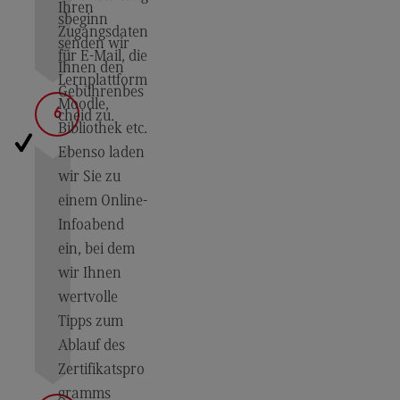
Ihren
sbeginn
Zugangsdaten
senden wir
für E-Mail, die
Ihnen den
Lernplattform
Gebührenbes
Moodle,
6
cheid zu.
Bibliothek etc.
Ebenso laden
wir Sie zu
einem Online-
Infoabend
ein, bei dem
wir Ihnen
wertvolle
Tipps zum
Ablauf des
Zertifikatspro
gramms