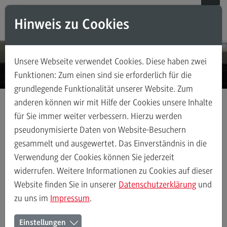
Direkt zum Inhalt
Direkt zum Hauptmenu
Direkt zum Footer
Hinweis zu Cookies
Suchen
Unsere Webseite verwendet Cookies. Diese haben zwei
Weiterbildungsangebote für Einzelpersonen
Funktionen: Zum einen sind sie erforderlich für die
grundlegende Funktionalität unserer Website. Zum
Weiterbildungsangebote für Einzelpersonen
anderen können wir mit Hilfe der Cookies unsere Inhalte
Weiterbildungsarten
für Sie immer weiter verbessern. Hierzu werden
IT-Consulting
FAQ
pseudonymisierte Daten von Website-Besuchern
gesammelt und ausgewertet. Das Einverständnis in die
Kontakt
Verwendung der Cookies können Sie jederzeit
widerrufen. Weitere Informationen zu Cookies auf dieser
Weiterbildungsangebote für Unternehmen
Website finden Sie in unserer
Datenschutzerklärung
und
zu uns im
Impressum
.
Weiterbildungsangebote für Unternehmen
Einstellungen
Weiterbildungsarten