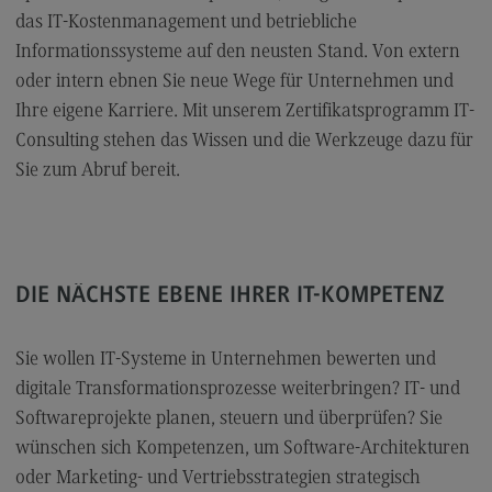
FAQ für Einzelpersonen
das IT-Kostenmanagement und betriebliche
FAQ für Unternehmen und Einrichtungen
Informationssysteme auf den neusten Stand. Von extern
oder intern ebnen Sie neue Wege für Unternehmen und
Satzungen
Ihre eigene Karriere. Mit unserem Zertifikatsprogramm IT-
Consulting stehen das Wissen und die Werkzeuge dazu für
Die Hochschule
Sie zum Abruf bereit.
Hochschulweiterbildung@BW
DHBW CAS Masterangebot
(External link)
DIE NÄCHSTE EBENE IHRER IT-KOMPETENZ
DHBW
(External link)
Sie wollen IT-Systeme in Unternehmen bewerten und
Kontakt
digitale Transformationsprozesse weiterbringen? IT- und
Softwareprojekte planen, steuern und überprüfen? Sie
Ansprechpersonen
wünschen sich Kompetenzen, um Software-Architekturen
Wegbeschreibung
oder Marketing- und Vertriebsstrategien strategisch