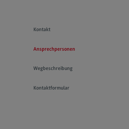
FAQ für Einzelpersonen
FAQ für Unternehmen und
Einrichtungen
Kontakt
Satzungen
Ansprechpersonen
Wegbeschreibung
Kontaktformular