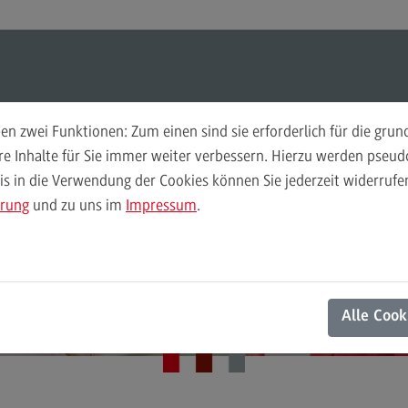
Suchen
Suchen
n zwei Funktionen: Zum einen sind sie erforderlich für die gru
Weiterbildungsangebote für
Akt
ere Inhalte für Sie immer weiter verbessern. Hierzu werden pse
Unternehmen
 in die Verwendung der Cookies können Sie jederzeit widerrufen
Digi
ärung
und zu uns im
Impressum
.
Weiterbildungsangebote für
Ges
Unternehmen
Ing
Weiterbildungsarten
Nach
FAQ
Alle Cook
Futu
Kontakt
Die Hochschule
Kon