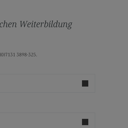
prechpersonen
beschreibung
ichen Weiterbildung
taktformular
 (0)7131 3898-325.