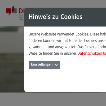
Direkt zum Inhalt
Direkt zum Hauptmenu
Direkt zum Footer
Hinweis zu Cookies
Unsere Webseite verwendet Cookies. Diese habe
Weiterbildungsangebote für
anderen können wir mit Hilfe der Cookies uns
Einzelpersonen
gesammelt und ausgewertet. Das Einverständnis
Website finden Sie in unserer
Datenschutzerkl
Weiterbildungsangebote für
Einzelpersonen
Einstellungen
Weiterbildungsarten
FAQ
Kontakt
Informationen