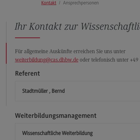
Kontakt
Ansprechpersonen
Hochschulweiterbildung@BW
Ans
DHBW CAS Masterangebot
Weg
Ihr Kontakt zur Wissenschaftl
(External link)
DHBW
Kon
(External link)
Für allgemeine Auskünfte erreichen Sie uns unter
weiterbildung
@cas.dhbw.de
oder telefonisch unter +49
Referent
Stadtmüller , Bernd
Weiterbildungsmanagement
Wissenschaftliche Weiterbildung