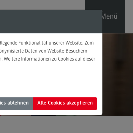
Menü
ndlegende Funktionalität unserer Website. Zum
uelle Themenschwerpunkte
udonymisierte Daten von Website-Besuchern
. Weitere Informationen zu Cookies auf dieser
talisierung
undheit
enieurwesen
haltigkeit
ies ablehnen
Alle Cookies akzeptieren
re Skills
takt