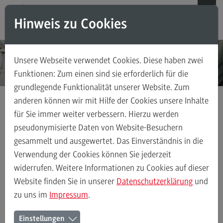
Direkt zum Inhalt
Direkt zum Hauptmenu
Direkt zum Footer
Hinweis zu Cookies
Suchen
Unsere Webseite verwendet Cookies. Diese haben zwei
Weiterbildungsangebote für Einzelpersonen
Funktionen: Zum einen sind sie erforderlich für die
grundlegende Funktionalität unserer Website. Zum
Weiterbildungsangebote für Einzelpersonen
anderen können wir mit Hilfe der Cookies unsere Inhalte
Weiterbildungsarten
für Sie immer weiter verbessern. Hierzu werden
Weiterbildung Soziale Arbeit
FAQ
pseudonymisierte Daten von Website-Besuchern
gesammelt und ausgewertet. Das Einverständnis in die
Kontakt
Verwendung der Cookies können Sie jederzeit
Soziale Arbeit:
widerrufen. Weitere Informationen zu Cookies auf dieser
berufsbegleitende und
Weiterbildungsangebote für Unternehmen
Website finden Sie in unserer
Datenschutzerklärung
und
praxisorientierte
zu uns im
Impressum
.
Weiterbildungsangebote für Unternehmen
Weiterbildungen am DHBW CAS
Einstellungen
Weiterbildungsarten