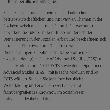
FAQ für Einzelpersonen
Ihren beruflichen Alltag aus.
FAQ für Unternehmen und Einrichtungen
Sie setzen sich mit allgemeinen sozialpolitischen,
Satzungen
betriebswirtschaftlichen und innovativen Themen in der
Sozialen Arbeit auseinander. Je nach Schwerpunkt
erwerben Sie außerdem Kenntnisse im Bereich der
Die Hochschule
Digitalisierung in der Sozialen Arbeit und beschäftigen sich
damit, die Effektivität und Qualität sozialer
Hochschulweiterbildung@BW
Dienstleistungen zu optimieren. Dabei können Sie
DHBW CAS Masterangebot
zwischen dem „Certificate of Advanced Studies (CAS)“ mit
(External link)
je drei Modulen und 10-15 ECTS sowie dem „Dipoloma of
DHBW
(External link)
Advanced Studies (DAS)“ mit je sechs Modulen und 30
ECTS wählen. Starten Sie jetzt Ihre berufliche
Kontakt
Weiterbildung und erwerben wertvolles und
fachübergreifendes Knowhow im Sozialwesen –
Ansprechpersonen
individuell, flexibel und dual.
Wegbeschreibung