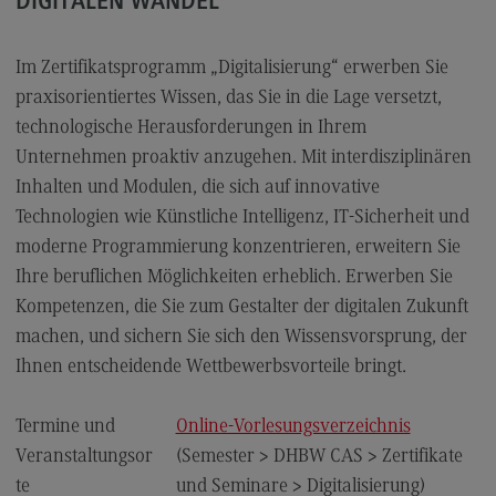
DIGITALEN WANDEL
FAQ für Einzelpersonen
FAQ für Unternehmen und Einrichtungen
Im Zertifikatsprogramm „Digitalisierung“ erwerben Sie
Satzungen
praxisorientiertes Wissen, das Sie in die Lage versetzt,
technologische Herausforderungen in Ihrem
Unternehmen proaktiv anzugehen. Mit interdisziplinären
Die Hochschule
Inhalten und Modulen, die sich auf innovative
Technologien wie Künstliche Intelligenz, IT-Sicherheit und
Hochschulweiterbildung@BW
moderne Programmierung konzentrieren, erweitern Sie
DHBW CAS Masterangebot
Ihre beruflichen Möglichkeiten erheblich. Erwerben Sie
(External link)
DHBW
Kompetenzen, die Sie zum Gestalter der digitalen Zukunft
(External link)
machen, und sichern Sie sich den Wissensvorsprung, der
Ihnen entscheidende Wettbewerbsvorteile bringt.
Kontakt
Termine und
Online-Vorlesungsverzeichnis
Ansprechpersonen
Veranstaltungsor
(Semester > DHBW CAS > Zertifikate
Wegbeschreibung
te
und Seminare > Digitalisierung)