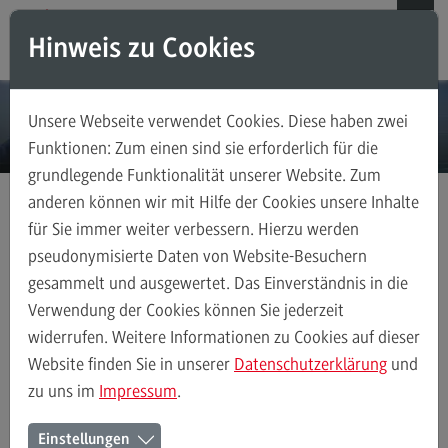
Direkt zum Inhalt
Direkt zum Hauptmenu
Direkt zum Footer
Hinweis zu Cookies
Suchen
Unsere Webseite verwendet Cookies. Diese haben zwei
Weiterbildungsangebote für Einzelpersonen
Funktionen: Zum einen sind sie erforderlich für die
grundlegende Funktionalität unserer Website. Zum
Weiterbildungsangebote für Einzelpersonen
anderen können wir mit Hilfe der Cookies unsere Inhalte
Weiterbildungsarten
für Sie immer weiter verbessern. Hierzu werden
Digitalisierung
FAQ
pseudonymisierte Daten von Website-Besuchern
gesammelt und ausgewertet. Das Einverständnis in die
Kontakt
Verwendung der Cookies können Sie jederzeit
Digitalisierung –
widerrufen. Weitere Informationen zu Cookies auf dieser
Zertifikatsprogramm
Weiterbildungsangebote für Unternehmen
Website finden Sie in unserer
Datenschutzerklärung
und
zu uns im
Impressum
.
Weiterbildungsangebote für Unternehmen
In einer Welt, die immer digitaler wird, ist es entscheidend,
Einstellungen
Weiterbildungsarten