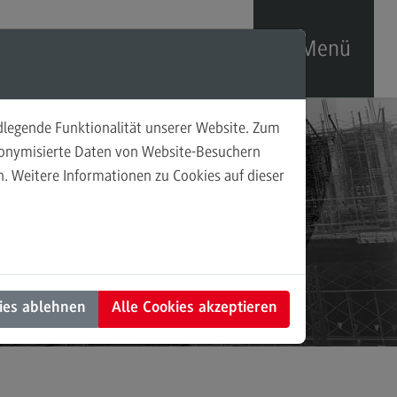
Menü
ndlegende Funktionalität unserer Website. Zum
uelle Themenschwerpunkte
udonymisierte Daten von Website-Besuchern
. Weitere Informationen zu Cookies auf dieser
talisierung
undheit
enieurwesen
den
haltigkeit
ies ablehnen
Alle Cookies akzeptieren
re Skills
takt