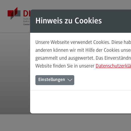
Direkt zum Inhalt
Direkt zum Hauptmenu
Direkt zum Footer
Hinweis zu Cookies
Unsere Webseite verwendet Cookies. Diese habe
Weiterbildungsangebote für
anderen können wir mit Hilfe der Cookies uns
Einzelpersonen
gesammelt und ausgewertet. Das Einverständnis
Website finden Sie in unserer
Datenschutzerkl
Weiterbildungsangebote für
Einzelpersonen
Einstellungen
Weiterbildungsarten
We
FAQ
Kontakt
Informationen