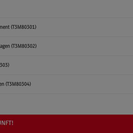
ement (T3M80301)
nlagen (T3M80302)
0303)
gen (T3M80304)
UNFT!