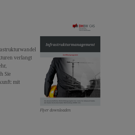
prechpersonen
beschreibung
taktformular
frastrukturwandel
kturen verlangt
hr,
h Sie
kunft: mit
Flyer downloaden