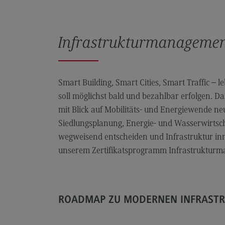
FAQ für Einzelpersonen
FAQ für Unternehmen und
Infrastrukturmanagemen
Einrichtungen
Satzungen
Smart Building, Smart Cities, Smart Traffic – 
soll möglichst bald und bezahlbar erfolgen. 
mit Blick auf Mobilitäts- und Energiewende n
Siedlungsplanung, Energie- und Wasserwirtsch
wegweisend entscheiden und Infrastruktur inno
unserem Zertifikatsprogramm Infrastruktur
ROADMAP ZU MODERNEN INFRAST