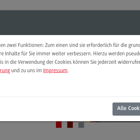
Suchen
Suchen
n zwei Funktionen: Zum einen sind sie erforderlich für die gru
Weiterbildungsangebote für
Akt
ere Inhalte für Sie immer weiter verbessern. Hierzu werden pse
Unternehmen
 in die Verwendung der Cookies können Sie jederzeit widerrufen
Digi
ärung
und zu uns im
Impressum
.
Weiterbildungsangebote für
Ges
Unternehmen
Zertifikatsprogramm Infrastrukturmanagement
Ing
Weiterbildungsarten
gweisend entschei
Nach
FAQ
Alle Cook
Futu
Kontakt
Die Hochschule
Kon