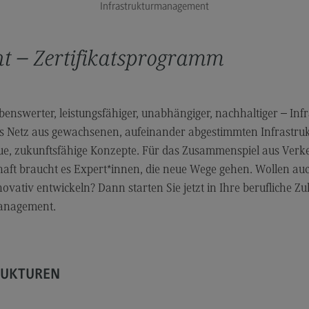
Infrastrukturmanagement
Hochschulweiterbildung@BW
Ans
DHBW CAS Masterangebot
Weg
t – Zertifikatsprogramm
(External link)
DHBW
Kon
(External link)
lebenswerter, leistungsfähiger, unabhängiger, nachhaltiger – In
Das Netz aus gewachsenen, aufeinander abgestimmten Infrastru
eue, zukunftsfähige Konzepte. Für das Zusammenspiel aus Verke
aft braucht es Expert*innen, die neue Wege gehen. Wollen auc
vativ entwickeln? Dann starten Sie jetzt in Ihre berufliche Zu
management.
RUKTUREN