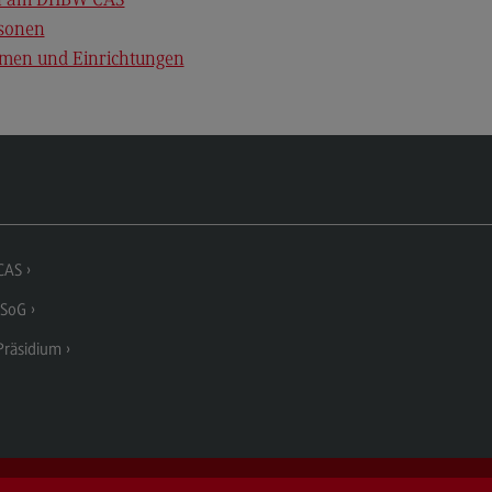
en am DHBW CAS
rsonen
hmen und Einrichtungen
CAS
SoG
räsidium