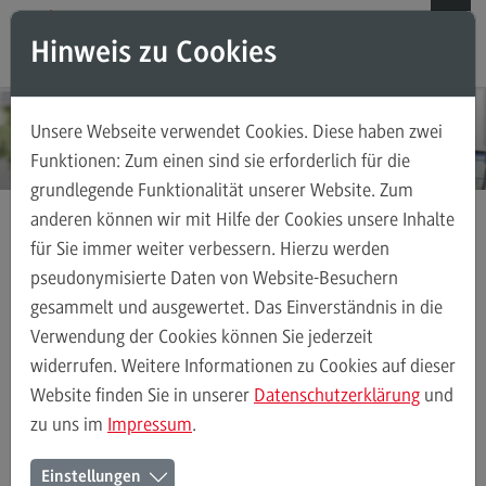
Direkt zum Inhalt
Direkt zum Hauptmenu
Direkt zum Footer
Hinweis zu Cookies
Suchen
Unsere Webseite verwendet Cookies. Diese haben zwei
Weiterbildungsangebote für Einzelpersonen
Funktionen: Zum einen sind sie erforderlich für die
grundlegende Funktionalität unserer Website. Zum
Weiterbildungsangebote für Einzelpersonen
anderen können wir mit Hilfe der Cookies unsere Inhalte
Weiterbildungsarten
für Sie immer weiter verbessern. Hierzu werden
Innovations- und Produktmanagement
FAQ
pseudonymisierte Daten von Website-Besuchern
gesammelt und ausgewertet. Das Einverständnis in die
Kontakt
Verwendung der Cookies können Sie jederzeit
Innovations- und
widerrufen. Weitere Informationen zu Cookies auf dieser
Produktmanagement –
Weiterbildungsangebote für Unternehmen
Website finden Sie in unserer
Datenschutzerklärung
und
Zertifikatsprogramm
zu uns im
Impressum
.
Weiterbildungsangebote für Unternehmen
Einstellungen
Weiterbildungsarten