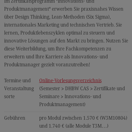
Im Zertifikatsprogramm "Innovations- und
FAQ für Einzelpersonen
Produktmanagement" erwerben Sie praxisnahes Wissen
FAQ für Unternehmen und Einrichtungen
über Design Thinking, Lean-Methoden (Six Sigma),
Satzungen
internationales Marketing und technischen Vertrieb. Sie
lernen, Produktlebenszyklen optimal zu steuern und
innovative Lösungen auf den Markt zu bringen. Nutzen Sie
Die Hochschule
diese Weiterbildung, um Ihre Fachkompetenzen zu
erweitern und Ihre Karriere als Innovations- und
Hochschulweiterbildung@BW
Produktmanager gezielt voranzutreiben​!
DHBW CAS Masterangebot
(External link)
DHBW
Termine und
Online-Vorlesungsverzeichnis
(External link)
Veranstaltung
(Semester > DHBW CAS > Zertifikate und
sorte
Seminare > Innovations- und
Kontakt
Produktmanagement)
Ansprechpersonen
Gebühren
pro Modul zwischen 1.570 € (W3M10804)
und 1.740 € (alle Module T3M…)
Wegbeschreibung