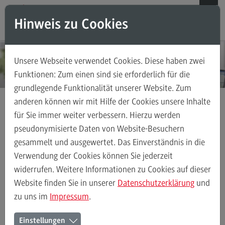
Direkt zum Inhalt
Direkt zum Hauptmenu
Direkt zum Footer
Hinweis zu Cookies
Suchen
Unsere Webseite verwendet Cookies. Diese haben zwei
Weiterbildungsangebote für Einzelpersonen
Funktionen: Zum einen sind sie erforderlich für die
grundlegende Funktionalität unserer Website. Zum
Weiterbildungsangebote für Einzelpersonen
anderen können wir mit Hilfe der Cookies unsere Inhalte
Weiterbildungsarten
für Sie immer weiter verbessern. Hierzu werden
Strategic IT Management & Digital Leadership
FAQ
pseudonymisierte Daten von Website-Besuchern
gesammelt und ausgewertet. Das Einverständnis in die
Kontakt
Verwendung der Cookies können Sie jederzeit
widerrufen. Weitere Informationen zu Cookies auf dieser
Weiterbildungsangebote für Unternehmen
Website finden Sie in unserer
Datenschutzerklärung
und
zu uns im
Impressum
.
Weiterbildungsangebote für Unternehmen
Einstellungen
Weiterbildungsarten