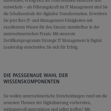
auswählen, erfolgreich im Unternehmen einsetzen und
FAQ für Einzelpersonen
entwickeln – als Führungskraft im IT Management sind Sie
FAQ für Unternehmen und Einrichtungen
die Schaltzentrale der digitalen Transformation. Erweitern
Satzungen
Sie jetzt Ihre IT- und Management-Fähigkeiten mit
exzellentem Wissen für den Einsatz unmittelbar in der
unternehmerischen Praxis. Mit unserem
Die Hochschule
Zertifikatsprogramm Strategic IT Management & Digital
Leadership entscheiden Sie sich für Erfolg.
Hochschulweiterbildung@BW
DHBW CAS Masterangebot
(External link)
DHBW
(External link)
DIE PASSGENAUE WAHL DER
WISSENSKOMPONENTEN
Kontakt
Sie wollen unternehmerische Entscheidungen rund um die
Ansprechpersonen
neuesten Themen der Digitalisierung vorbereiten,
Wegbeschreibung
wirkungsvoll unterstützen und selbst treffen? Mit